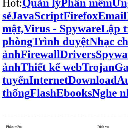
Hot:
Quản lý
Phần mềm
Ứng
sẻ
JavaScript
Firefox
Email
mật,Virus - Spyware
Lập t
phòng
Trình duyệt
Nhạc ch
ảnh
Firewall
Drivers
Spywa
ảnh
Thiết kế web
Trojan
Ga
tuyến
Internet
Download
A
thống
Flash
Ebooks
Nghe n
Phần mềm
Dịch vụ