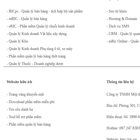
- RICpc - Quản lý bán hàng - tích hợp bộ sản phẩm
- Seo từ khóa
- mRIC - Quản lý bán hàng
- Hosting & Domain
- eRIC - Phần mềm Quản lý chuỗi kinh doanh
- Dịch vụ SMS
- Quản lý Kinh doanh Vật liệu xây dựng
- CRM - Quản lý quan
- Quản lý Kho
- mRic Online - Quản 
- Quản lý Kinh doanh Phụ tùng ô tô, xe máy
- Phần mềm quản lý bán hàng thời trang
- Quản lý Thuốc - Doanh nghiệp dược
Website hữu ích
Thông tin liên hệ
- Trang vàng khuyến mãi
Công ty TNHH Một t
- Download phần mềm miễn phí
Địa chỉ: Phòng 501, 
- Tra cứu danh bạ
- Tool hỗ trợ phần mềm
Điện thoại: 04. 3990 
- Phần mềm quản lý bán hàng
Hotline: 097.247.8383
Website: http://ric.vn