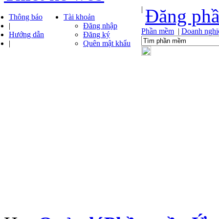
|
Đăng ph
Thông báo
Tài khoản
|
Đăng nhập
Phần mềm
|
Doanh nghi
Hướng dẫn
Đăng ký
|
Quên mật khẩu