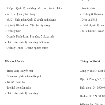
- RICpc - Quản lý bán hàng - tích hợp bộ sản phẩm
- Seo từ khóa
- mRIC - Quản lý bán hàng
- Hosting & Domain
- eRIC - Phần mềm Quản lý chuỗi kinh doanh
- Dịch vụ SMS
- Quản lý Kinh doanh Vật liệu xây dựng
- CRM - Quản lý quan
- Quản lý Kho
- mRic Online - Quản 
- Quản lý Kinh doanh Phụ tùng ô tô, xe máy
- Phần mềm quản lý bán hàng thời trang
- Quản lý Thuốc - Doanh nghiệp dược
Website hữu ích
Thông tin liên hệ
- Trang vàng khuyến mãi
Công ty TNHH Một t
- Download phần mềm miễn phí
Địa chỉ: Phòng 501, 
- Tra cứu danh bạ
- Tool hỗ trợ phần mềm
Điện thoại: 04. 3990 
- Phần mềm quản lý bán hàng
Hotline: 097.247.8383
Website: http://ric.vn