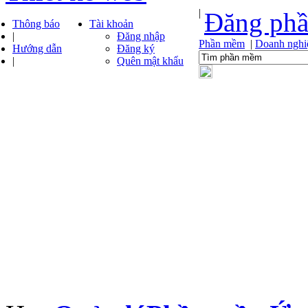
|
Đăng ph
Thông báo
Tài khoản
|
Đăng nhập
Phần mềm
|
Doanh nghi
Hướng dẫn
Đăng ký
|
Quên mật khẩu