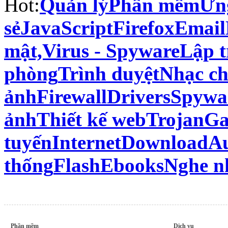
Hot:
Quản lý
Phần mềm
Ứng
sẻ
JavaScript
Firefox
Email
mật,Virus - Spyware
Lập t
phòng
Trình duyệt
Nhạc ch
ảnh
Firewall
Drivers
Spywa
ảnh
Thiết kế web
Trojan
Ga
tuyến
Internet
Download
A
thống
Flash
Ebooks
Nghe n
Phần mềm
Dịch vụ